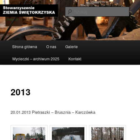
Przeskocz
do
Szuka
tekstu
Stowarzyszenie Ziemia
Świętokrzyska
Główne
Strona główna
O nas
Galerie
menu
Wycieczki – archiwum 2025
Kontakt
2013
20.01.2013 Pietraszki – Brusznia – Karczówka