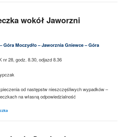
eczka wokół Jaworzni
 – Góra Moczydło – Jaworznia Gniewce – Góra
PK nr 28, godz. 8.30, odjazd 8.36
zypczak
zpieczenia od następstw nieszczęśliwych wypadków –
cieczkach na własną odpowiedzialność
czka