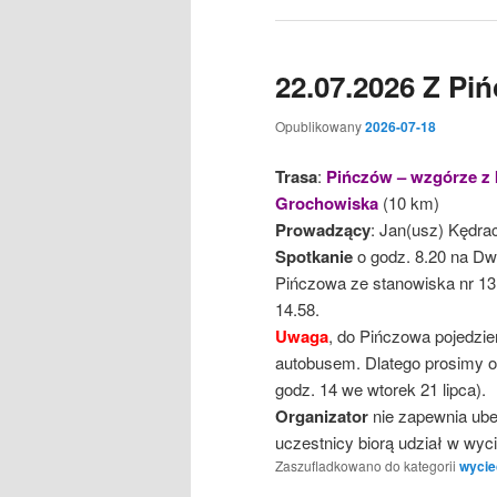
22.07.2026 Z Pi
Opublikowany
2026-07-18
Trasa
:
Pińczów – wzgórze z k
Grochowiska
(10 km)
Prowadzący
: Jan(usz) Kędra
Spotkanie
o godz. 8.20 na Dw
Pińczowa ze stanowiska nr 13.
14.58.
Uwaga
, do Pińczowa pojedzi
autobusem. Dlatego prosimy o 
godz. 14 we wtorek 21 lipca).
Organizator
nie zapewnia ube
uczestnicy biorą udział w wy
Zaszufladkowano do kategorii
wycie