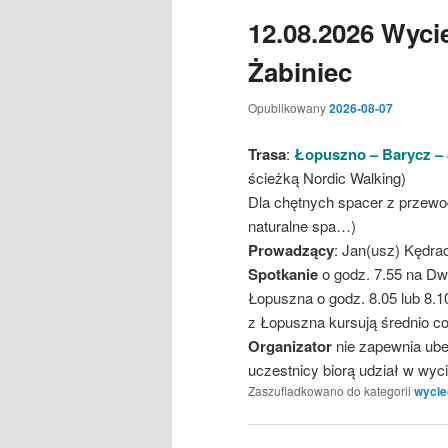
12.08.2026 Wyci
Żabiniec
Opublikowany
2026-08-07
Trasa
:
Łopuszno – Barycz – 
ścieżką Nordic Walking)
Dla chętnych spacer z przewod
naturalne spa…)
Prowadzący
: Jan(usz) Kędra
Spotkanie
o godz. 7.55 na D
Łopuszna o godz. 8.05 lub 8.1
z Łopuszna kursują średnio co
Organizator
nie zapewnia ube
uczestnicy biorą udział w wy
Zaszufladkowano do kategorii
wycie