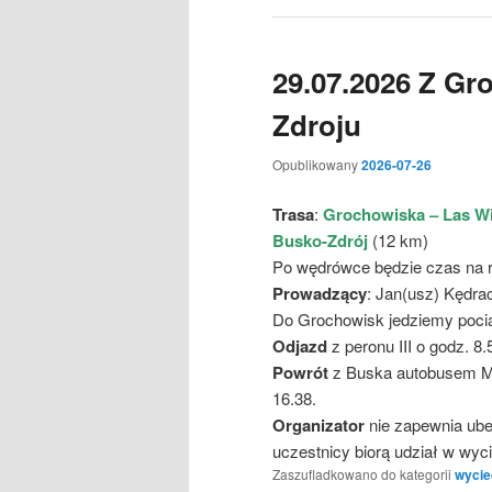
29.07.2026 Z Gr
Zdroju
Opublikowany
2026-07-26
Trasa
:
Grochowiska – Las Wi
Busko-Zdrój
(12 km)
Po wędrówce będzie czas na r
Prowadzący
: Jan(usz) Kędra
Do Grochowisk jedziemy pociąg
Odjazd
z peronu III o godz. 8
Powrót
z Buska autobusem MPK
16.38.
Organizator
nie zapewnia ube
uczestnicy biorą udział w wy
Zaszufladkowano do kategorii
wycie