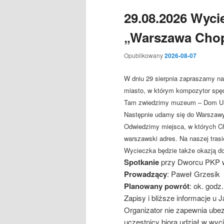
29.08.2026 Wyci
„Warszawa Cho
Opublikowany
2026-08-07
W dniu 29 sierpnia zapraszamy n
miasto, w którym kompozytor spęd
Tam zwiedzimy muzeum – Dom Urod
Następnie udamy się do Warszawy,
Odwiedzimy miejsca, w których Cho
warszawski adres. Na naszej tras
Wycieczka będzie także okazją do
Spotkanie
przy Dworcu PKP w 
Prowadzący
: Paweł Grzesik
Planowany powrót
: ok. godz
Zapisy i bliższe informacje u 
Organizator nie zapewnia ube
uczestnicy biorą udział w wy