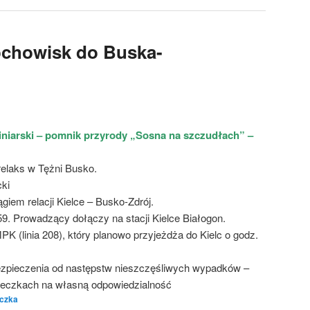
ochowisk do Buska-
niarski – pomnik przyrody „Sosna na szczudłach” –
elaks w Tężni Busko.
cki
iem relacji Kielce – Busko-Zdrój.
.59. Prowadzący dołączy na stacji Kielce Białogon.
 (linia 208), który planowo przyjeżdża do Kielc o godz.
zpieczenia od następstw nieszczęśliwych wypadków –
cieczkach na własną odpowiedzialność
czka