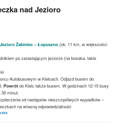
eczka nad Jezioro
Jezioro Żabiniec – Łopuszno
(ok. 11 km, w większości
nikiem po zarastającym jeziorze (na bosaka, takie
cki
worcu Autobusowym w Kielcach. Odjazd busem do
0.
Powrót
do Kielc także busem. W godzinach 12-15 busy
 30 minut.
zpieczenia od następstw nieszczęśliwych wypadków –
cieczkach na własną odpowiedzialność
czka