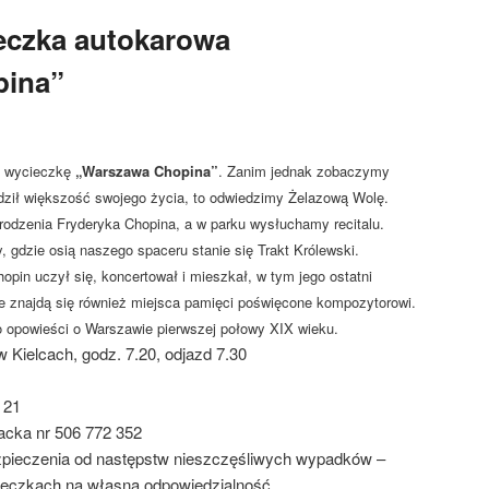
eczka autokarowa
pina”
a wycieczkę
„Warszawa Chopina”
. Zanim jednak zobaczymy
ził większość swojego życia, to odwiedzimy Żelazową Wolę.
zenia Fryderyka Chopina, a w parku wysłuchamy recitalu.
 gdzie osią naszego spaceru stanie się Trakt Królewski.
pin uczył się, koncertował i mieszkał, w tym jego ostatni
ie znajdą się również miejsca pamięci poświęcone kompozytorowi.
 opowieści o Warszawie pierwszej połowy XIX wieku.
Kielcach, godz. 7.20, odjazd 7.30
. 21
Jacka nr 506 772 352
zpieczenia od następstw nieszczęśliwych wypadków –
cieczkach na własną odpowiedzialność