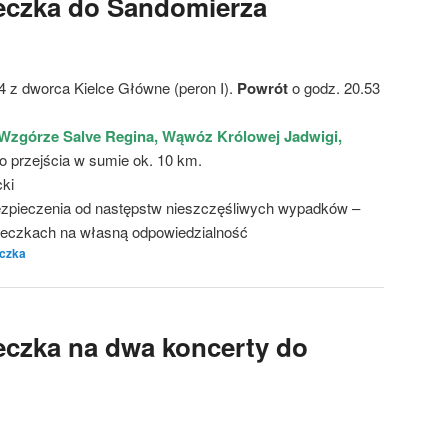
ieczka do Sandomierza
4 z dworca Kielce Główne (peron I).
Powrót
o godz. 20.53
Wzgórze Salve Regina, Wąwóz Królowej Jadwigi,
 przejścia w sumie ok. 10 km.
cki
zpieczenia od następstw nieszczęśliwych wypadków –
cieczkach na własną odpowiedzialność
czka
eczka na dwa koncerty do