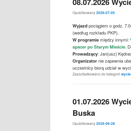
08.07.2026 Wyc
Opublikowany
2026-07-05
Wyjazd
pociągiem o godz. 7.0
(według rozkładu PKP).
W programie
między innymi:
spacer po Starym Mieście.
Do
Prowadzący
: Jan(usz) Kędra
Organizator
nie zapewnia ube
uczestnicy biorą udział w wy
Zaszufladkowano do kategorii
wycie
01.07.2026 Wyci
Buska
Opublikowany
2026-06-28