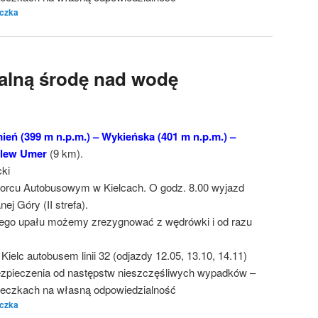
czka
alną środę nad wodę
eń (399 m n.p.m.) – Wykieńska (401 m n.p.m.) –
alew Umer
(9 km).
cki
orcu Autobusowym w Kielcach. O godz. 8.00 wyjazd
ej Góry (II strefa).
żego upału możemy zrezygnować z wędrówki i od razu
elc autobusem linii 32 (odjazdy 12.05, 13.10, 14.11)
zpieczenia od następstw nieszczęśliwych wypadków –
cieczkach na własną odpowiedzialność
czka