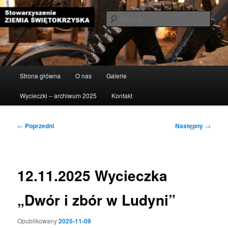
Przeskocz
do
Szuka
tekstu
Stowarzyszenie Ziemia
Świętokrzyska
Główne
Strona główna
O nas
Galerie
menu
Wycieczki – archiwum 2025
Kontakt
Nawigacja
←
Poprzedni
Następny
→
wpisu
12.11.2025 Wycieczka
„Dwór i zbór w Ludyni”
Opublikowany
2025-11-09