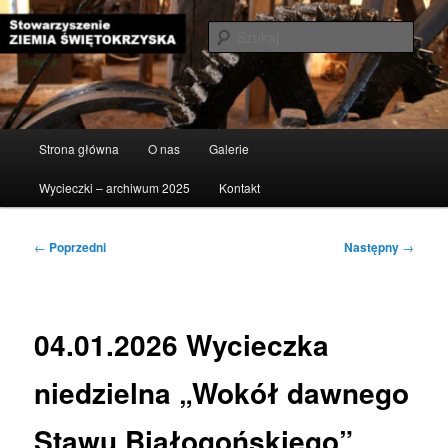
Przeskocz
do
Szuka
tekstu
Stowarzyszenie Ziemia
Świętokrzyska
Główne
Strona główna
O nas
Galerie
menu
Wycieczki – archiwum 2025
Kontakt
Nawigacja
←
Poprzedni
Następny
→
wpisu
04.01.2026 Wycieczka
niedzielna „Wokół dawnego
Stawu Białogońskiego”