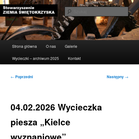
Przeskocz
do
Szuka
tekstu
Stowarzyszenie Ziemia
Świętokrzyska
Główne
Strona główna
O nas
Galerie
menu
Wycieczki – archiwum 2025
Kontakt
Nawigacja
←
Poprzedni
Następny
→
wpisu
04.02.2026 Wycieczka
piesza „Kielce
wyznaniowe”