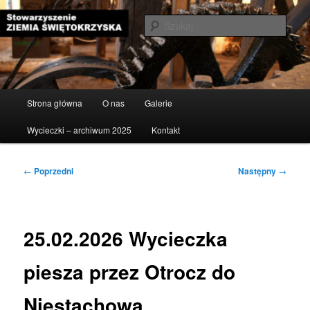
Przeskocz
do
Szuka
tekstu
Stowarzyszenie Ziemia
Świętokrzyska
Główne
Strona główna
O nas
Galerie
menu
Wycieczki – archiwum 2025
Kontakt
Nawigacja
←
Poprzedni
Następny
→
wpisu
25.02.2026 Wycieczka
piesza przez Otrocz do
Niestachowa