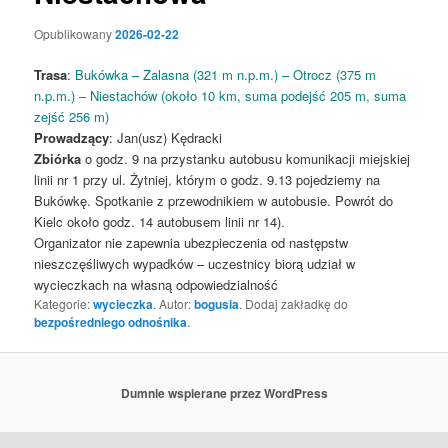
Opublikowany
2026-02-22
Trasa
:
Bukówka – Zalasna (321 m n.p.m.) – Otrocz (375 m
n.p.m.) – Niestachów (około 10 km, suma podejść 205 m, suma
zejść 256 m)
Prowadzący
: Jan(usz) Kędracki
Zbiórka
o godz. 9 na przystanku autobusu komunikacji miejskiej
linii nr 1 przy ul. Żytniej, którym o godz. 9.13 pojedziemy na
Bukówkę. Spotkanie z przewodnikiem w autobusie. Powrót do
Kielc około godz. 14 autobusem linii nr 14).
Organizator nie zapewnia ubezpieczenia od następstw
nieszczęśliwych wypadków – uczestnicy biorą udział w
wycieczkach na własną odpowiedzialność
Kategorie:
wycieczka
. Autor:
bogusia
. Dodaj zakładkę do
bezpośredniego odnośnika
.
Dumnie wspierane przez WordPress